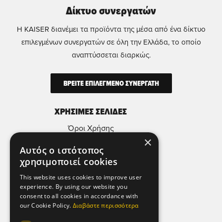
Δίκτυο συνεργατών
Η KAISER διανέμει τα προϊόντα της μέσα από ένα δίκτυο
επιλεγμένων συνεργατών σε όλη την Ελλάδα, το οποίο
αναπτύσσεται διαρκώς.
ΒΡΕΙΤΕ ΕΠΙΛΕΓΜΕΝΟ ΣΥΝΕΡΓΑΤΗ
ΧΡΗΣΙΜΕΣ ΣΕΛΙΔΕΣ
Όροι Χρήσης
×
Πολιτική Απορρήτου & Προστασίας
Αυτός ο ιστότοπος
Προσωπικών Δεδομένων
χρησιμοποιεί cookies
Πολιτική Μικροδεδομένων (Cookies)
This website uses cookies to improve user
experience. By using our website you
ΕΠΙΚΟΙΝΩΝΙΑ
consent to all cookies in accordance with
our Cookie Policy.
Διαβάστε περισσότερα
Αθήνα - Ελλάδα,