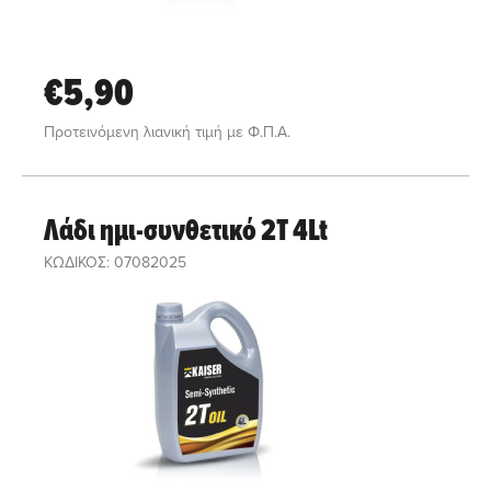
€5,90
Προτεινόμενη λιανική τιμή με Φ.Π.Α.
Λάδι ημι-συνθετικό 2T 4Lt
ΚΩΔΙΚΟΣ: 07082025