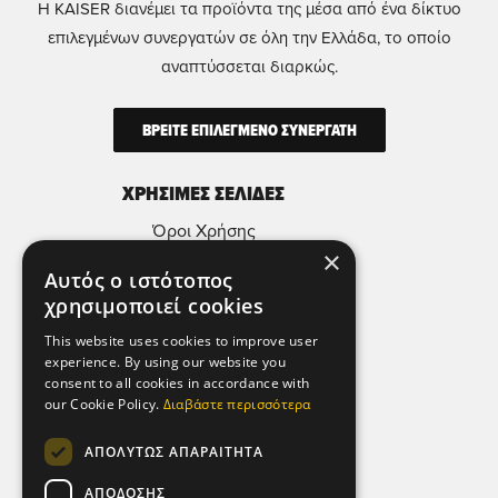
Η KAISER διανέμει τα προϊόντα της μέσα από ένα δίκτυο
επιλεγμένων συνεργατών σε όλη την Ελλάδα, το οποίο
αναπτύσσεται διαρκώς.
ΒΡΕΙΤΕ ΕΠΙΛΕΓΜΕΝΟ ΣΥΝΕΡΓΑΤΗ
ΧΡΗΣΙΜΕΣ ΣΕΛΙΔΕΣ
Όροι Χρήσης
×
Πολιτική Απορρήτου & Προστασίας
Αυτός ο ιστότοπος
Προσωπικών Δεδομένων
χρησιμοποιεί cookies
Πολιτική Μικροδεδομένων (Cookies)
This website uses cookies to improve user
experience. By using our website you
ΕΠΙΚΟΙΝΩΝΙΑ
consent to all cookies in accordance with
our Cookie Policy.
Διαβάστε περισσότερα
Αθήνα - Ελλάδα,
Λεωφ. Αθηνών 92,
ΑΠΟΛΎΤΩΣ ΑΠΑΡΑΊΤΗΤΑ
104 42.
ΑΠΌΔΟΣΗΣ