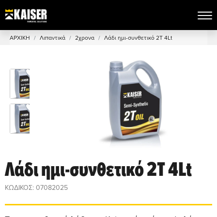
ΑΡΧΙΚΗ
Λιπαντικά
2χρονα
Λάδι ημι-συνθετικό 2T 4Lt
Λάδι ημι-συνθετικό 2T 4Lt
ΚΩΔΙΚΟΣ: 07082025