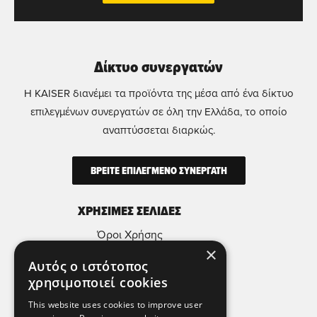
Δίκτυο συνεργατών
Η KAISER διανέμει τα προϊόντα της μέσα από ένα δίκτυο
επιλεγμένων συνεργατών σε όλη την Ελλάδα, το οποίο
αναπτύσσεται διαρκώς.
ΒΡΕΙΤΕ ΕΠΙΛΕΓΜΕΝΟ ΣΥΝΕΡΓΑΤΗ
ΧΡΗΣΙΜΕΣ ΣΕΛΙΔΕΣ
Όροι Χρήσης
×
Πολιτική Απορρήτου & Προστασίας
Αυτός ο ιστότοπος
Προσωπικών Δεδομένων
χρησιμοποιεί cookies
Πολιτική Μικροδεδομένων (Cookies)
This website uses cookies to improve user