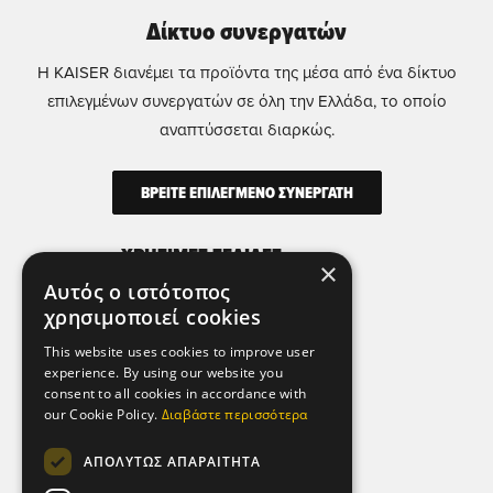
Δίκτυο συνεργατών
Η KAISER διανέμει τα προϊόντα της μέσα από ένα δίκτυο
επιλεγμένων συνεργατών σε όλη την Ελλάδα, το οποίο
αναπτύσσεται διαρκώς.
ΒΡΕΙΤΕ ΕΠΙΛΕΓΜΕΝΟ ΣΥΝΕΡΓΑΤΗ
ΧΡΗΣΙΜΕΣ ΣΕΛΙΔΕΣ
×
Αυτός ο ιστότοπος
Όροι Χρήσης
χρησιμοποιεί cookies
Πολιτική Απορρήτου & Προστασίας
Προσωπικών Δεδομένων
This website uses cookies to improve user
experience. By using our website you
Πολιτική Μικροδεδομένων (Cookies)
consent to all cookies in accordance with
our Cookie Policy.
Διαβάστε περισσότερα
ΕΠΙΚΟΙΝΩΝΙΑ
ΑΠΟΛΎΤΩΣ ΑΠΑΡΑΊΤΗΤΑ
Αθήνα - Ελλάδα,