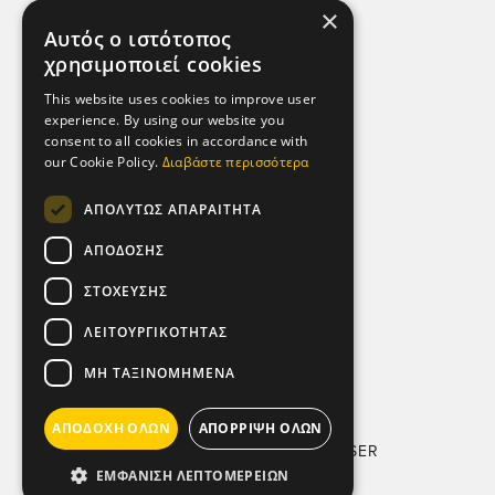
×
Πολιτική Απορρήτου & Προστασίας
Αυτός ο ιστότοπος
Προσωπικών Δεδομένων
χρησιμοποιεί cookies
Πολιτική Μικροδεδομένων (Cookies)
This website uses cookies to improve user
experience. By using our website you
ΕΠΙΚΟΙΝΩΝΙΑ
consent to all cookies in accordance with
our Cookie Policy.
Διαβάστε περισσότερα
Αθήνα - Ελλάδα,
Λεωφ. Αθηνών 92,
ΑΠΟΛΎΤΩΣ ΑΠΑΡΑΊΤΗΤΑ
104 42.
ΑΠΌΔΟΣΗΣ
Τηλ: (+30) 210 5193 100
ΣΤΌΧΕΥΣΗΣ
SOCIAL MEDIA
ΛΕΙΤΟΥΡΓΙΚΌΤΗΤΑΣ
ΜΗ ΤΑΞΙΝΟΜΗΜΈΝΑ
ΑΠΟΔΟΧΉ ΌΛΩΝ
ΑΠΌΡΡΙΨΗ ΌΛΩΝ
COPYRIGHT © 2011-2026 KAISER
ΕΜΦΆΝΙΣΗ ΛΕΠΤΟΜΕΡΕΙΏΝ
WITH
BY DARKPONY