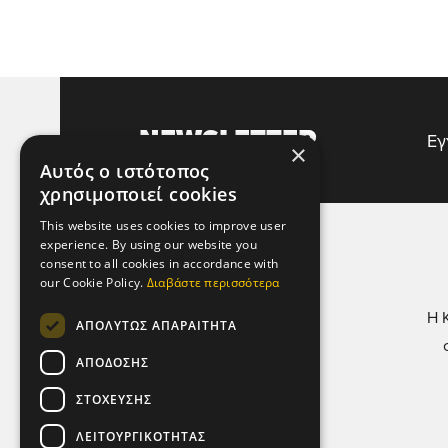
NEWSLETTER
Εγ
×
Αυτός ο ιστότοπος
χρησιμοποιεί cookies
This website uses cookies to improve user
experience. By using our website you
ΧΡΗΣΙΜΕΣ ΣΕΛΙΔΕΣ
consent to all cookies in accordance with
our Cookie Policy.
Διαβάστε περισσότερα
Όροι Χρήσης
Η 
ΑΠΟΛΎΤΩΣ ΑΠΑΡΑΊΤΗΤΑ
Πολιτική Απορρήτου &
Προστασίας Προσωπικών
ΑΠΌΔΟΣΗΣ
Δεδομένων
ΣΤΌΧΕΥΣΗΣ
Πολιτική Μικροδεδομένων
ΛΕΙΤΟΥΡΓΙΚΌΤΗΤΑΣ