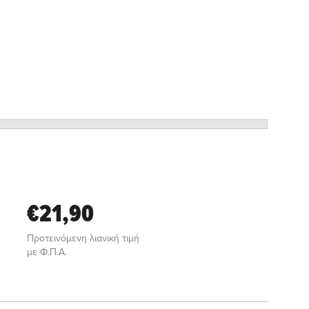
€21,90
Προτεινόμενη λιανική τιμή
με Φ.Π.Α.