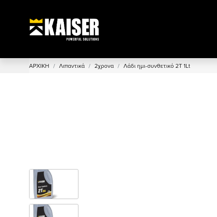
ΑΡΧΙΚΗ
Λιπαντικά
2χρονα
Λάδι ημι-συνθετικό 2T 1Lt