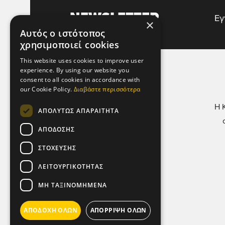
NEWSLETTER
Εγ
×
Αυτός ο ιστότοπος
χρησιμοποιεί cookies
This website uses cookies to improve user
experience. By using our website you
ΧΡΗΣΙΜΕΣ ΣΕΛΙΔΕΣ
consent to all cookies in accordance with
our Cookie Policy.
Διαβάστε περισσότερα
Όροι Χρήσης
Η 
ΑΠΟΛΎΤΩΣ ΑΠΑΡΑΊΤΗΤΑ
Πολιτική Απορρήτου &
Προστασίας Προσωπικών
ΑΠΌΔΟΣΗΣ
Δεδομένων
ΣΤΌΧΕΥΣΗΣ
Πολιτική Μικροδεδομένων
ΛΕΙΤΟΥΡΓΙΚΌΤΗΤΑΣ
(Cookies)
ΜΗ ΤΑΞΙΝΟΜΗΜΈΝΑ
ΑΠΟΔΟΧΉ ΌΛΩΝ
ΑΠΌΡΡΙΨΗ ΌΛΩΝ