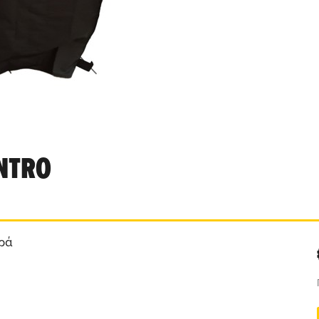
INTRO
ιρά