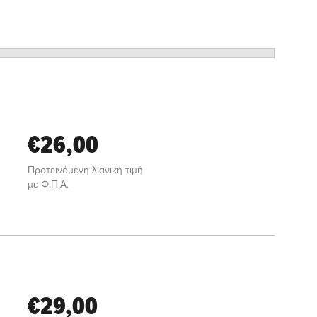
€26,00
Προτεινόμενη λιανική τιμή
με Φ.Π.Α.
€29,00