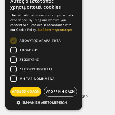
Αυτός ο ιστότοπος
Προσωπικών Δεδομένων
χρησιμοποιεί cookies
Πολιτική Μικροδεδομένων (Cookies)
This website uses cookies to improve user
experience. By using our website you
ΕΠΙΚΟΙΝΩΝΙΑ
consent to all cookies in accordance with
our Cookie Policy.
Διαβάστε περισσότερα
Αθήνα - Ελλάδα,
Λεωφ. Αθηνών 92,
ΑΠΟΛΎΤΩΣ ΑΠΑΡΑΊΤΗΤΑ
104 42.
ΑΠΌΔΟΣΗΣ
Τηλ: (+30) 210 5193 100
ΣΤΌΧΕΥΣΗΣ
SOCIAL MEDIA
ΛΕΙΤΟΥΡΓΙΚΌΤΗΤΑΣ
ΜΗ ΤΑΞΙΝΟΜΗΜΈΝΑ
ΑΠΟΔΟΧΉ ΌΛΩΝ
ΑΠΌΡΡΙΨΗ ΌΛΩΝ
COPYRIGHT © 2011-2026 KAISER
ΕΜΦΆΝΙΣΗ ΛΕΠΤΟΜΕΡΕΙΏΝ
WITH
BY DARKPONY