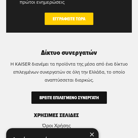
πρώτοι ενημερώσεις
ΕΓΓΡΑΦΕΙΤΕ ΤΩΡΑ
Δίκτυο συνεργατών
Η KAISER διανέμει τα προϊόντα της μέσα από ένα δίκτυο
επιλεγμένων συνεργατών σε όλη την Ελλάδα, το οποίο
αναπτύσσεται διαρκώς.
ΒΡΕΙΤΕ ΕΠΙΛΕΓΜΕΝΟ ΣΥΝΕΡΓΑΤΗ
ΧΡΗΣΙΜΕΣ ΣΕΛΙΔΕΣ
Όροι Χρήσης
×
Πολιτική Απορρήτου & Προστασίας