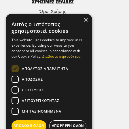
ΧΡΗΣΙΜΕΣ ΣΕΛΙΔΕΣ
Όροι Χρήσης
×
Πολιτική Απορρήτου & Προστασίας
Αυτός ο ιστότοπος
Προσωπικών Δεδομένων
χρησιμοποιεί cookies
Πολιτική Μικροδεδομένων (Cookies)
This website uses cookies to improve user
experience. By using our website you
ΕΠΙΚΟΙΝΩΝΙΑ
consent to all cookies in accordance with
our Cookie Policy.
Διαβάστε περισσότερα
Αθήνα - Ελλάδα,
Λεωφ. Αθηνών 92,
ΑΠΟΛΎΤΩΣ ΑΠΑΡΑΊΤΗΤΑ
104 42.
ΑΠΌΔΟΣΗΣ
Τηλ: (+30) 210 5193 100
ΣΤΌΧΕΥΣΗΣ
SOCIAL MEDIA
ΛΕΙΤΟΥΡΓΙΚΌΤΗΤΑΣ
ΜΗ ΤΑΞΙΝΟΜΗΜΈΝΑ
ΑΠΟΔΟΧΉ ΌΛΩΝ
ΑΠΌΡΡΙΨΗ ΌΛΩΝ