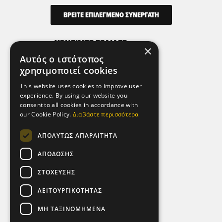
ΒΡΕΙΤΕ ΕΠΙΛΕΓΜΕΝΟ ΣΥΝΕΡΓΑΤΗ
ΧΡΗΣΙΜΕΣ ΣΕΛΙΔΕΣ
×
Αυτός ο ιστότοπος
Όροι Χρήσης
χρησιμοποιεί cookies
Πολιτική Απορρήτου & Προστασίας
Προσωπικών Δεδομένων
This website uses cookies to improve user
experience. By using our website you
Πολιτική Μικροδεδομένων (Cookies)
consent to all cookies in accordance with
our Cookie Policy.
Διαβάστε περισσότερα
ΕΠΙΚΟΙΝΩΝΙΑ
ΑΠΟΛΎΤΩΣ ΑΠΑΡΑΊΤΗΤΑ
Αθήνα - Ελλάδα,
ΑΠΌΔΟΣΗΣ
Λεωφ. Αθηνών 92,
104 42.
ΣΤΌΧΕΥΣΗΣ
Τηλ: (+30) 210 5193 100
ΛΕΙΤΟΥΡΓΙΚΌΤΗΤΑΣ
SOCIAL MEDIA
ΜΗ ΤΑΞΙΝΟΜΗΜΈΝΑ